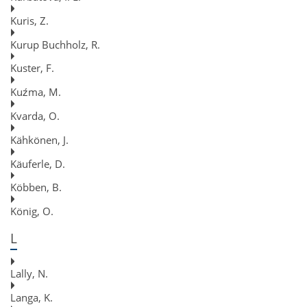
Kuris, Z.
Kurup Buchholz, R.
Kuster, F.
Kuźma, M.
Kvarda, O.
Kähkönen, J.
Käuferle, D.
Köbben, B.
König, O.
L
Lally, N.
Langa, K.